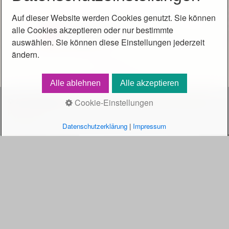
Auf dieser Website werden Cookies genutzt. Sie können
alle Cookies akzeptieren oder nur bestimmte
auswählen. Sie können diese Einstellungen jederzeit
ändern.
Alle ablehnen
Alle akzeptieren
© 2019 Malzeit.
Webseite erstellt mit Desktop CMS Zeta
Cookie-Einstellungen
Producer
Datenschutzerklärung
|
Impressum